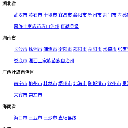
湖北省
武汉市
黄石市
十堰市
宜昌市
襄阳市
鄂州市
荆门市
孝感
恩施土家族苗族自治州
直辖县级
湖南省
长沙市
株洲市
湘潭市
衡阳市
邵阳市
岳阳市
常德市
张家
娄底市
湘西土家族苗族自治州
广西壮族自治区
南宁市
柳州市
桂林市
梧州市
北海市
防城港市
钦州市
贵
来宾市
崇左市
海南省
海口市
三亚市
三沙市
直辖县级