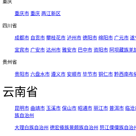
重庆
重庆市
重庆
两江新区
四川省
成都市
自贡市
攀枝花市
泸州市
德阳市
绵阳市
广元市
遂
宜宾市
广安市
达州市
雅安市
巴中市
资阳市
阿坝藏族羌
贵州省
贵阳市
六盘水市
遵义市
安顺市
毕节市
铜仁市
黔西南布
云南省
昆明市
曲靖市
玉溪市
保山市
昭通市
丽江市
普洱市
临沧
族自治州
大理白族自治州
德宏傣族景颇族自治州
怒江傈僳族自治