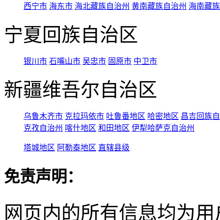
西宁市
海东市
海北藏族自治州
黄南藏族自治州
海南藏族
宁夏回族自治区
银川市
石嘴山市
吴忠市
固原市
中卫市
新疆维吾尔自治区
乌鲁木齐市
克拉玛依市
吐鲁番地区
哈密地区
昌吉回族自
克孜自治州
喀什地区
和田地区
伊犁哈萨克自治州
塔城地区
阿勒泰地区
直辖县级
免责声明：
网页内的所有信息均为用