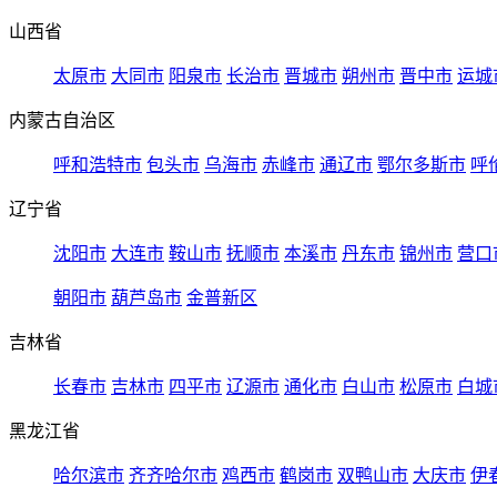
山西省
太原市
大同市
阳泉市
长治市
晋城市
朔州市
晋中市
运城
内蒙古自治区
呼和浩特市
包头市
乌海市
赤峰市
通辽市
鄂尔多斯市
呼
辽宁省
沈阳市
大连市
鞍山市
抚顺市
本溪市
丹东市
锦州市
营口
朝阳市
葫芦岛市
金普新区
吉林省
长春市
吉林市
四平市
辽源市
通化市
白山市
松原市
白城
黑龙江省
哈尔滨市
齐齐哈尔市
鸡西市
鹤岗市
双鸭山市
大庆市
伊