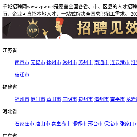
千城招聘网www.zpw.net是覆盖全国各省、市、区县的人
历，企业可直招本地人才，一站式解决全国求职招工需求。 2026
江苏省
南京市
无锡市
徐州市
常州市
苏州市
南通市
连云港市
淮
宿迁市
福建省
福州市
厦门市
莆田市
三明市
泉州市
漳州市
南平市
龙岩
河北省
石家庄市
唐山市
秦皇岛市
邯郸市
邢台市
保定市
张家口
广东省