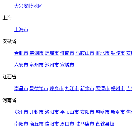
大兴安岭地区
上海
上海市
安徽省
合肥市
芜湖市
蚌埠市
淮南市
马鞍山市
淮北市
铜陵市
安
六安市
亳州市
池州市
宣城市
江西省
南昌市
景德镇市
萍乡市
九江市
新余市
鹰潭市
赣州市
吉
河南省
郑州市
开封市
洛阳市
平顶山市
安阳市
鹤壁市
新乡市
焦
南阳市
商丘市
信阳市
周口市
驻马店市
直辖县级