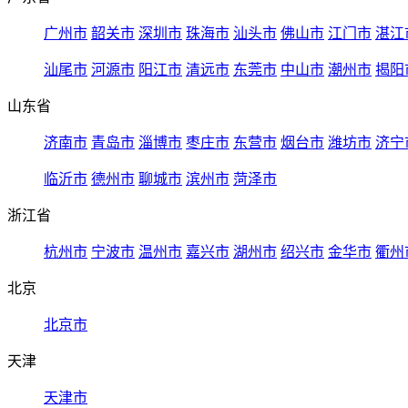
广州市
韶关市
深圳市
珠海市
汕头市
佛山市
江门市
湛江
汕尾市
河源市
阳江市
清远市
东莞市
中山市
潮州市
揭阳
山东省
济南市
青岛市
淄博市
枣庄市
东营市
烟台市
潍坊市
济宁
临沂市
德州市
聊城市
滨州市
菏泽市
浙江省
杭州市
宁波市
温州市
嘉兴市
湖州市
绍兴市
金华市
衢州
北京
北京市
天津
天津市