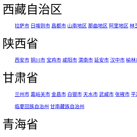
西藏自治区
拉萨市
日喀则市
昌都市
山南地区
那曲地区
阿里地区
林
陕西省
西安市
铜川市
宝鸡市
咸阳市
渭南市
延安市
汉中市
榆林
甘肃省
兰州市
嘉峪关市
金昌市
白银市
天水市
武威市
张掖市
平
临夏回族自治州
甘南藏族自治州
青海省