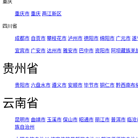
重庆
重庆市
重庆
两江新区
四川省
成都市
自贡市
攀枝花市
泸州市
德阳市
绵阳市
广元市
遂
宜宾市
广安市
达州市
雅安市
巴中市
资阳市
阿坝藏族羌
贵州省
贵阳市
六盘水市
遵义市
安顺市
毕节市
铜仁市
黔西南布
云南省
昆明市
曲靖市
玉溪市
保山市
昭通市
丽江市
普洱市
临沧
族自治州