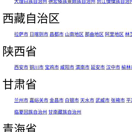
大理白族自治州
德宏傣族景颇族自治州
怒江傈僳族自治
西藏自治区
拉萨市
日喀则市
昌都市
山南地区
那曲地区
阿里地区
林
陕西省
西安市
铜川市
宝鸡市
咸阳市
渭南市
延安市
汉中市
榆林
甘肃省
兰州市
嘉峪关市
金昌市
白银市
天水市
武威市
张掖市
平
临夏回族自治州
甘南藏族自治州
青海省