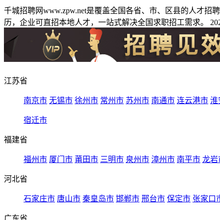
千城招聘网www.zpw.net是覆盖全国各省、市、区县的人
历，企业可直招本地人才，一站式解决全国求职招工需求。 2026
江苏省
南京市
无锡市
徐州市
常州市
苏州市
南通市
连云港市
淮
宿迁市
福建省
福州市
厦门市
莆田市
三明市
泉州市
漳州市
南平市
龙岩
河北省
石家庄市
唐山市
秦皇岛市
邯郸市
邢台市
保定市
张家口
广东省