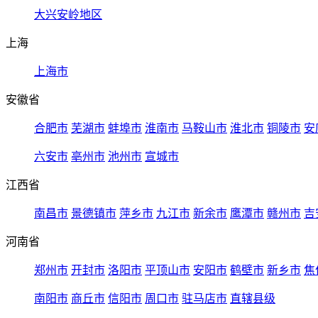
大兴安岭地区
上海
上海市
安徽省
合肥市
芜湖市
蚌埠市
淮南市
马鞍山市
淮北市
铜陵市
安
六安市
亳州市
池州市
宣城市
江西省
南昌市
景德镇市
萍乡市
九江市
新余市
鹰潭市
赣州市
吉
河南省
郑州市
开封市
洛阳市
平顶山市
安阳市
鹤壁市
新乡市
焦
南阳市
商丘市
信阳市
周口市
驻马店市
直辖县级