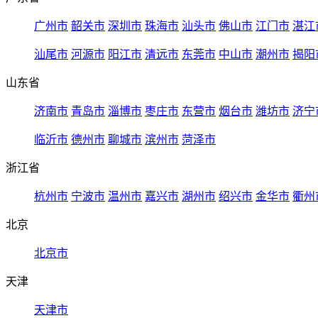
广州市
韶关市
深圳市
珠海市
汕头市
佛山市
江门市
湛江
汕尾市
河源市
阳江市
清远市
东莞市
中山市
潮州市
揭阳
山东省
济南市
青岛市
淄博市
枣庄市
东营市
烟台市
潍坊市
济宁
临沂市
德州市
聊城市
滨州市
菏泽市
浙江省
杭州市
宁波市
温州市
嘉兴市
湖州市
绍兴市
金华市
衢州
北京
北京市
天津
天津市