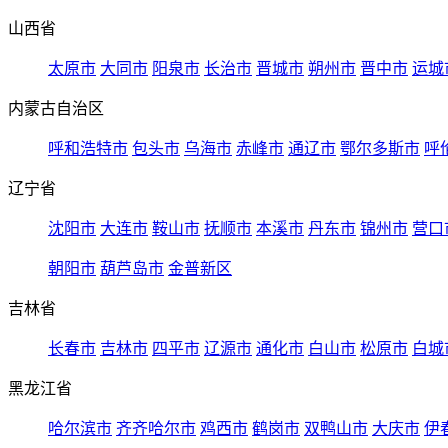
山西省
太原市
大同市
阳泉市
长治市
晋城市
朔州市
晋中市
运城
内蒙古自治区
呼和浩特市
包头市
乌海市
赤峰市
通辽市
鄂尔多斯市
呼
辽宁省
沈阳市
大连市
鞍山市
抚顺市
本溪市
丹东市
锦州市
营口
朝阳市
葫芦岛市
金普新区
吉林省
长春市
吉林市
四平市
辽源市
通化市
白山市
松原市
白城
黑龙江省
哈尔滨市
齐齐哈尔市
鸡西市
鹤岗市
双鸭山市
大庆市
伊