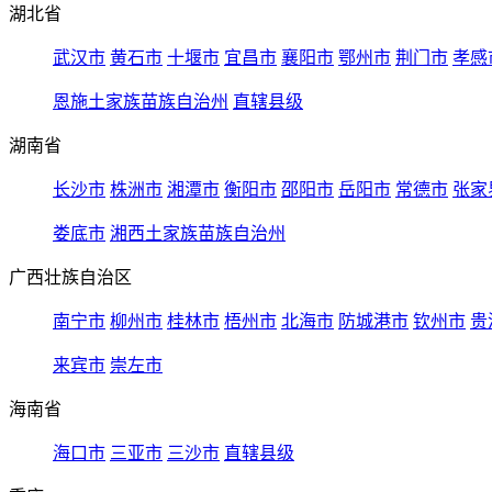
湖北省
武汉市
黄石市
十堰市
宜昌市
襄阳市
鄂州市
荆门市
孝感
恩施土家族苗族自治州
直辖县级
湖南省
长沙市
株洲市
湘潭市
衡阳市
邵阳市
岳阳市
常德市
张家
娄底市
湘西土家族苗族自治州
广西壮族自治区
南宁市
柳州市
桂林市
梧州市
北海市
防城港市
钦州市
贵
来宾市
崇左市
海南省
海口市
三亚市
三沙市
直辖县级