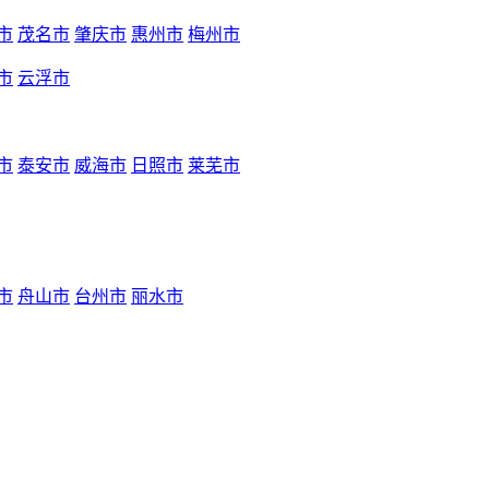
市
茂名市
肇庆市
惠州市
梅州市
市
云浮市
市
泰安市
威海市
日照市
莱芜市
市
舟山市
台州市
丽水市