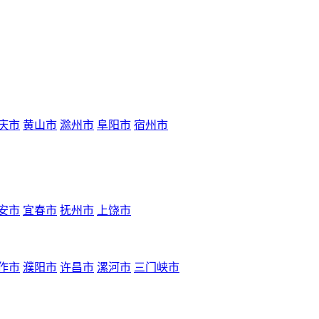
庆市
黄山市
滁州市
阜阳市
宿州市
安市
宜春市
抚州市
上饶市
作市
濮阳市
许昌市
漯河市
三门峡市