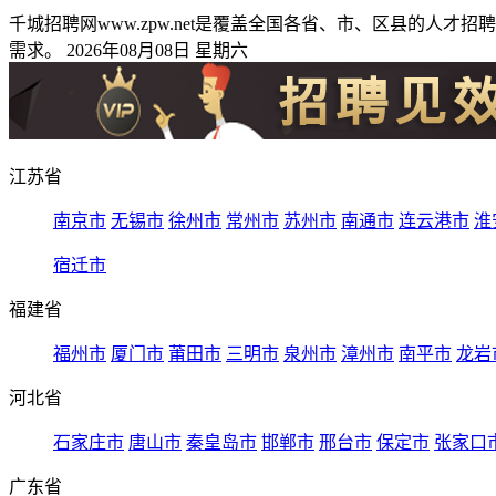
千城招聘网www.zpw.net是覆盖全国各省、市、区县的
需求。 2026年08月08日 星期六
江苏省
南京市
无锡市
徐州市
常州市
苏州市
南通市
连云港市
淮
宿迁市
福建省
福州市
厦门市
莆田市
三明市
泉州市
漳州市
南平市
龙岩
河北省
石家庄市
唐山市
秦皇岛市
邯郸市
邢台市
保定市
张家口
广东省