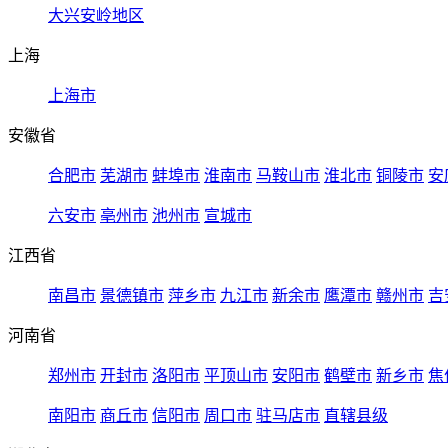
大兴安岭地区
上海
上海市
安徽省
合肥市
芜湖市
蚌埠市
淮南市
马鞍山市
淮北市
铜陵市
安
六安市
亳州市
池州市
宣城市
江西省
南昌市
景德镇市
萍乡市
九江市
新余市
鹰潭市
赣州市
吉
河南省
郑州市
开封市
洛阳市
平顶山市
安阳市
鹤壁市
新乡市
焦
南阳市
商丘市
信阳市
周口市
驻马店市
直辖县级