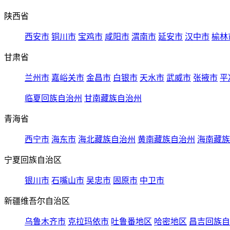
陕西省
西安市
铜川市
宝鸡市
咸阳市
渭南市
延安市
汉中市
榆林
甘肃省
兰州市
嘉峪关市
金昌市
白银市
天水市
武威市
张掖市
平
临夏回族自治州
甘南藏族自治州
青海省
西宁市
海东市
海北藏族自治州
黄南藏族自治州
海南藏族
宁夏回族自治区
银川市
石嘴山市
吴忠市
固原市
中卫市
新疆维吾尔自治区
乌鲁木齐市
克拉玛依市
吐鲁番地区
哈密地区
昌吉回族自