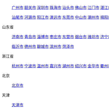
广州市
韶关市
深圳市
珠海市
汕头市
佛山市
江门市
湛江
汕尾市
河源市
阳江市
清远市
东莞市
中山市
潮州市
揭阳
山东省
济南市
青岛市
淄博市
枣庄市
东营市
烟台市
潍坊市
济宁
临沂市
德州市
聊城市
滨州市
菏泽市
浙江省
杭州市
宁波市
温州市
嘉兴市
湖州市
绍兴市
金华市
衢州
北京
北京市
天津
天津市