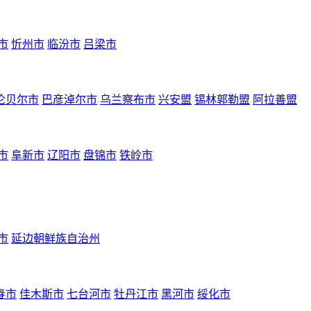
市
忻州市
临汾市
吕梁市
伦贝尔市
巴彦淖尔市
乌兰察布市
兴安盟
锡林郭勒盟
阿拉善盟
市
阜新市
辽阳市
盘锦市
铁岭市
市
延边朝鲜族自治州
春市
佳木斯市
七台河市
牡丹江市
黑河市
绥化市