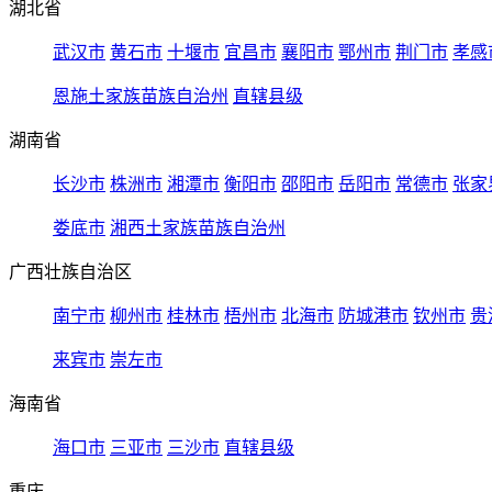
湖北省
武汉市
黄石市
十堰市
宜昌市
襄阳市
鄂州市
荆门市
孝感
恩施土家族苗族自治州
直辖县级
湖南省
长沙市
株洲市
湘潭市
衡阳市
邵阳市
岳阳市
常德市
张家
娄底市
湘西土家族苗族自治州
广西壮族自治区
南宁市
柳州市
桂林市
梧州市
北海市
防城港市
钦州市
贵
来宾市
崇左市
海南省
海口市
三亚市
三沙市
直辖县级
重庆