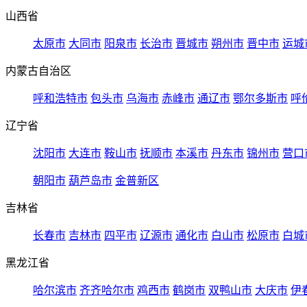
山西省
太原市
大同市
阳泉市
长治市
晋城市
朔州市
晋中市
运城
内蒙古自治区
呼和浩特市
包头市
乌海市
赤峰市
通辽市
鄂尔多斯市
呼
辽宁省
沈阳市
大连市
鞍山市
抚顺市
本溪市
丹东市
锦州市
营口
朝阳市
葫芦岛市
金普新区
吉林省
长春市
吉林市
四平市
辽源市
通化市
白山市
松原市
白城
黑龙江省
哈尔滨市
齐齐哈尔市
鸡西市
鹤岗市
双鸭山市
大庆市
伊