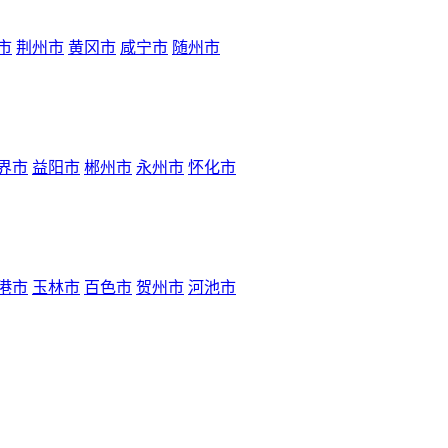
市
荆州市
黄冈市
咸宁市
随州市
界市
益阳市
郴州市
永州市
怀化市
港市
玉林市
百色市
贺州市
河池市