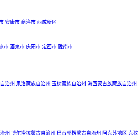
市
安康市
商洛市
西咸新区
凉市
酒泉市
庆阳市
定西市
陇南市
自治州
果洛藏族自治州
玉树藏族自治州
海西蒙古族藏族自治州
治州
博尔塔拉蒙古自治州
巴音郭楞蒙古自治州
阿克苏地区
克孜