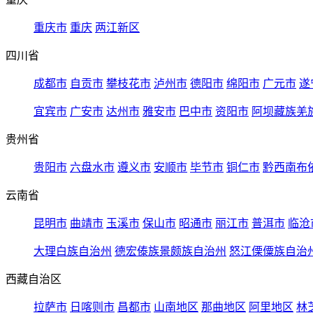
重庆市
重庆
两江新区
四川省
成都市
自贡市
攀枝花市
泸州市
德阳市
绵阳市
广元市
遂
宜宾市
广安市
达州市
雅安市
巴中市
资阳市
阿坝藏族羌
贵州省
贵阳市
六盘水市
遵义市
安顺市
毕节市
铜仁市
黔西南布
云南省
昆明市
曲靖市
玉溪市
保山市
昭通市
丽江市
普洱市
临沧
大理白族自治州
德宏傣族景颇族自治州
怒江傈僳族自治
西藏自治区
拉萨市
日喀则市
昌都市
山南地区
那曲地区
阿里地区
林