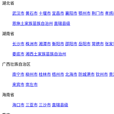
湖北省
武汉市
黄石市
十堰市
宜昌市
襄阳市
鄂州市
荆门市
孝感
恩施土家族苗族自治州
直辖县级
湖南省
长沙市
株洲市
湘潭市
衡阳市
邵阳市
岳阳市
常德市
张家
娄底市
湘西土家族苗族自治州
广西壮族自治区
南宁市
柳州市
桂林市
梧州市
北海市
防城港市
钦州市
贵
来宾市
崇左市
海南省
海口市
三亚市
三沙市
直辖县级