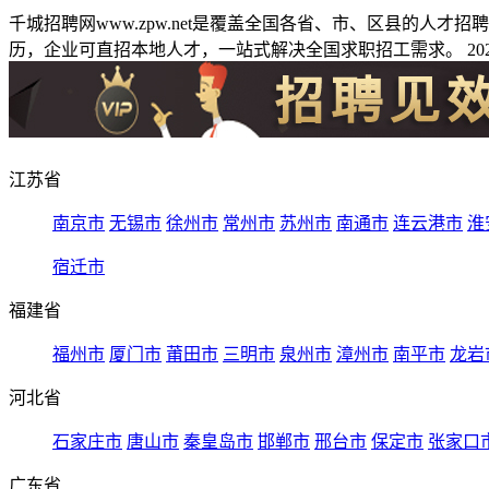
千城招聘网www.zpw.net是覆盖全国各省、市、区县的人
历，企业可直招本地人才，一站式解决全国求职招工需求。 2026
江苏省
南京市
无锡市
徐州市
常州市
苏州市
南通市
连云港市
淮
宿迁市
福建省
福州市
厦门市
莆田市
三明市
泉州市
漳州市
南平市
龙岩
河北省
石家庄市
唐山市
秦皇岛市
邯郸市
邢台市
保定市
张家口
广东省