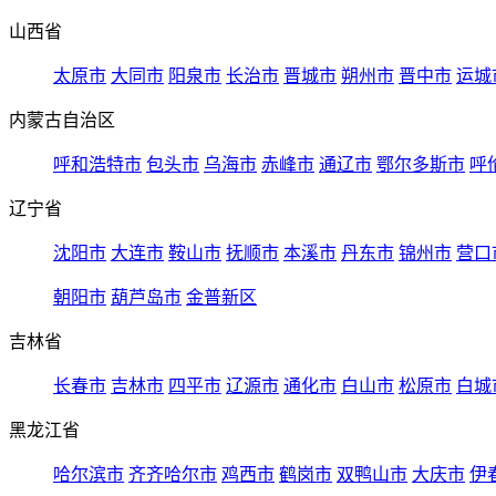
山西省
太原市
大同市
阳泉市
长治市
晋城市
朔州市
晋中市
运城
内蒙古自治区
呼和浩特市
包头市
乌海市
赤峰市
通辽市
鄂尔多斯市
呼
辽宁省
沈阳市
大连市
鞍山市
抚顺市
本溪市
丹东市
锦州市
营口
朝阳市
葫芦岛市
金普新区
吉林省
长春市
吉林市
四平市
辽源市
通化市
白山市
松原市
白城
黑龙江省
哈尔滨市
齐齐哈尔市
鸡西市
鹤岗市
双鸭山市
大庆市
伊