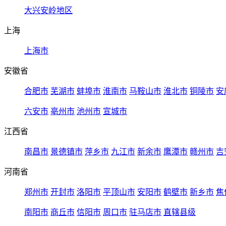
大兴安岭地区
上海
上海市
安徽省
合肥市
芜湖市
蚌埠市
淮南市
马鞍山市
淮北市
铜陵市
安
六安市
亳州市
池州市
宣城市
江西省
南昌市
景德镇市
萍乡市
九江市
新余市
鹰潭市
赣州市
吉
河南省
郑州市
开封市
洛阳市
平顶山市
安阳市
鹤壁市
新乡市
焦
南阳市
商丘市
信阳市
周口市
驻马店市
直辖县级