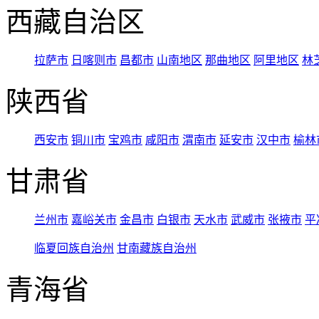
西藏自治区
拉萨市
日喀则市
昌都市
山南地区
那曲地区
阿里地区
林
陕西省
西安市
铜川市
宝鸡市
咸阳市
渭南市
延安市
汉中市
榆林
甘肃省
兰州市
嘉峪关市
金昌市
白银市
天水市
武威市
张掖市
平
临夏回族自治州
甘南藏族自治州
青海省