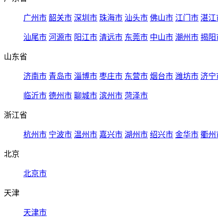
广州市
韶关市
深圳市
珠海市
汕头市
佛山市
江门市
湛江
汕尾市
河源市
阳江市
清远市
东莞市
中山市
潮州市
揭阳
山东省
济南市
青岛市
淄博市
枣庄市
东营市
烟台市
潍坊市
济宁
临沂市
德州市
聊城市
滨州市
菏泽市
浙江省
杭州市
宁波市
温州市
嘉兴市
湖州市
绍兴市
金华市
衢州
北京
北京市
天津
天津市