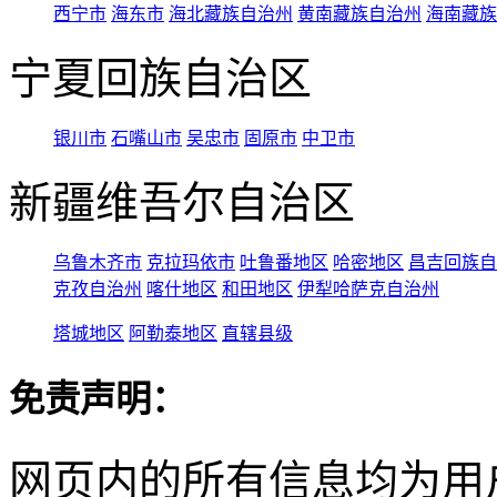
西宁市
海东市
海北藏族自治州
黄南藏族自治州
海南藏族
宁夏回族自治区
银川市
石嘴山市
吴忠市
固原市
中卫市
新疆维吾尔自治区
乌鲁木齐市
克拉玛依市
吐鲁番地区
哈密地区
昌吉回族自
克孜自治州
喀什地区
和田地区
伊犁哈萨克自治州
塔城地区
阿勒泰地区
直辖县级
免责声明：
网页内的所有信息均为用