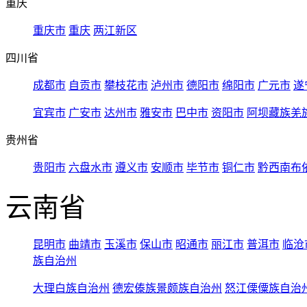
重庆
重庆市
重庆
两江新区
四川省
成都市
自贡市
攀枝花市
泸州市
德阳市
绵阳市
广元市
遂
宜宾市
广安市
达州市
雅安市
巴中市
资阳市
阿坝藏族羌
贵州省
贵阳市
六盘水市
遵义市
安顺市
毕节市
铜仁市
黔西南布
云南省
昆明市
曲靖市
玉溪市
保山市
昭通市
丽江市
普洱市
临沧
族自治州
大理白族自治州
德宏傣族景颇族自治州
怒江傈僳族自治