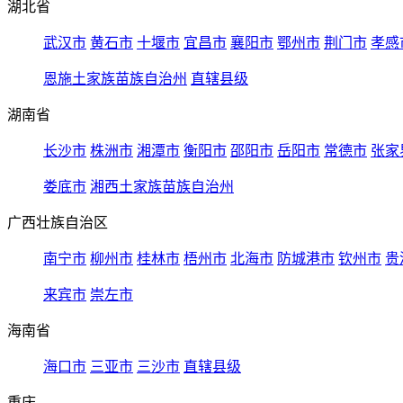
湖北省
武汉市
黄石市
十堰市
宜昌市
襄阳市
鄂州市
荆门市
孝感
恩施土家族苗族自治州
直辖县级
湖南省
长沙市
株洲市
湘潭市
衡阳市
邵阳市
岳阳市
常德市
张家
娄底市
湘西土家族苗族自治州
广西壮族自治区
南宁市
柳州市
桂林市
梧州市
北海市
防城港市
钦州市
贵
来宾市
崇左市
海南省
海口市
三亚市
三沙市
直辖县级
重庆