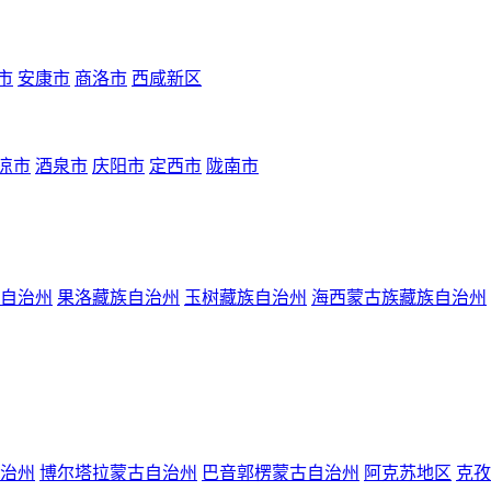
市
安康市
商洛市
西咸新区
凉市
酒泉市
庆阳市
定西市
陇南市
自治州
果洛藏族自治州
玉树藏族自治州
海西蒙古族藏族自治州
治州
博尔塔拉蒙古自治州
巴音郭楞蒙古自治州
阿克苏地区
克孜