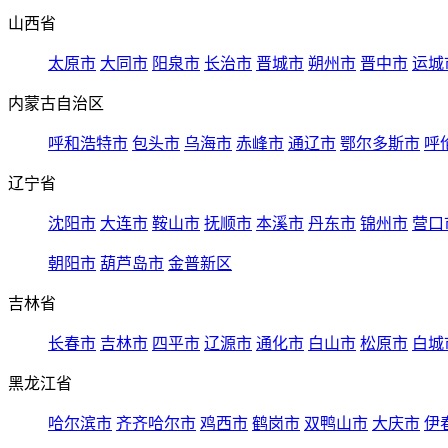
山西省
太原市
大同市
阳泉市
长治市
晋城市
朔州市
晋中市
运城
内蒙古自治区
呼和浩特市
包头市
乌海市
赤峰市
通辽市
鄂尔多斯市
呼
辽宁省
沈阳市
大连市
鞍山市
抚顺市
本溪市
丹东市
锦州市
营口
朝阳市
葫芦岛市
金普新区
吉林省
长春市
吉林市
四平市
辽源市
通化市
白山市
松原市
白城
黑龙江省
哈尔滨市
齐齐哈尔市
鸡西市
鹤岗市
双鸭山市
大庆市
伊