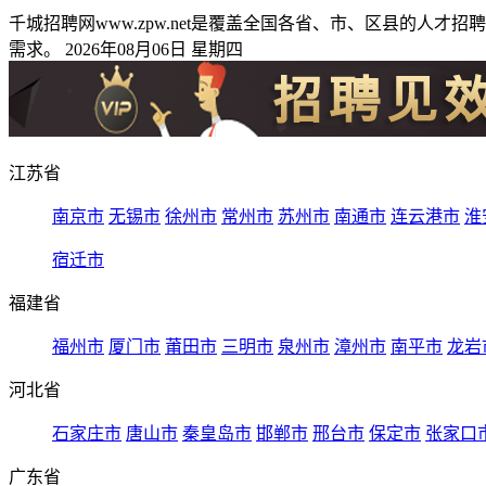
千城招聘网www.zpw.net是覆盖全国各省、市、区县的
需求。 2026年08月06日 星期四
江苏省
南京市
无锡市
徐州市
常州市
苏州市
南通市
连云港市
淮
宿迁市
福建省
福州市
厦门市
莆田市
三明市
泉州市
漳州市
南平市
龙岩
河北省
石家庄市
唐山市
秦皇岛市
邯郸市
邢台市
保定市
张家口
广东省