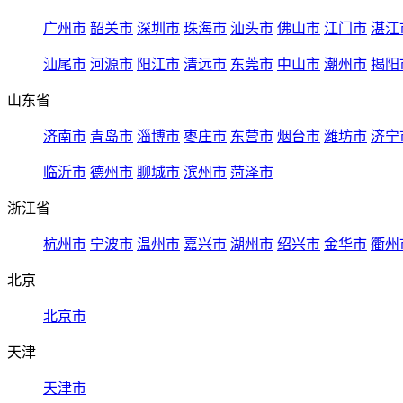
广州市
韶关市
深圳市
珠海市
汕头市
佛山市
江门市
湛江
汕尾市
河源市
阳江市
清远市
东莞市
中山市
潮州市
揭阳
山东省
济南市
青岛市
淄博市
枣庄市
东营市
烟台市
潍坊市
济宁
临沂市
德州市
聊城市
滨州市
菏泽市
浙江省
杭州市
宁波市
温州市
嘉兴市
湖州市
绍兴市
金华市
衢州
北京
北京市
天津
天津市