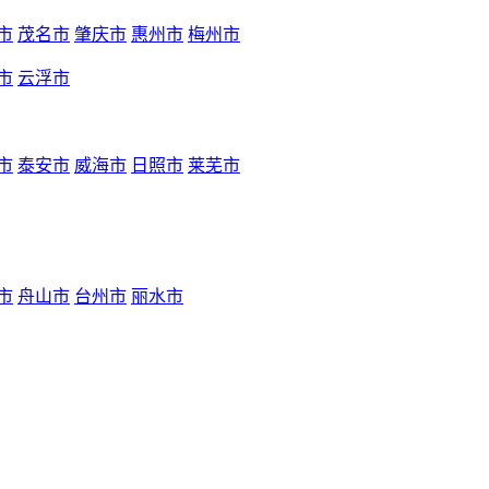
市
茂名市
肇庆市
惠州市
梅州市
市
云浮市
市
泰安市
威海市
日照市
莱芜市
市
舟山市
台州市
丽水市