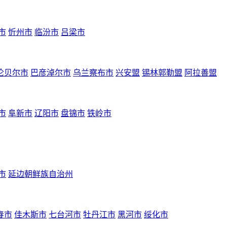
市
忻州市
临汾市
吕梁市
伦贝尔市
巴彦淖尔市
乌兰察布市
兴安盟
锡林郭勒盟
阿拉善盟
市
阜新市
辽阳市
盘锦市
铁岭市
市
延边朝鲜族自治州
春市
佳木斯市
七台河市
牡丹江市
黑河市
绥化市