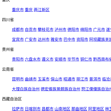
重庆市
重庆
两江新区
四川省
成都市
自贡市
攀枝花市
泸州市
德阳市
绵阳市
广元市
遂
宜宾市
广安市
达州市
雅安市
巴中市
资阳市
阿坝藏族羌
贵州省
贵阳市
六盘水市
遵义市
安顺市
毕节市
铜仁市
黔西南布
云南省
昆明市
曲靖市
玉溪市
保山市
昭通市
丽江市
普洱市
临沧
大理白族自治州
德宏傣族景颇族自治州
怒江傈僳族自治
西藏自治区
拉萨市
日喀则市
昌都市
山南地区
那曲地区
阿里地区
林