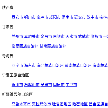
陕西省
西安市
铜川市
宝鸡市
咸阳市
渭南市
延安市
汉中市
榆林
甘肃省
兰州市
嘉峪关市
金昌市
白银市
天水市
武威市
张掖市
平
临夏回族自治州
甘南藏族自治州
青海省
西宁市
海东市
海北藏族自治州
黄南藏族自治州
海南藏族
宁夏回族自治区
银川市
石嘴山市
吴忠市
固原市
中卫市
新疆维吾尔自治区
乌鲁木齐市
克拉玛依市
吐鲁番地区
哈密地区
昌吉回族自