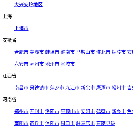
大兴安岭地区
上海
上海市
安徽省
合肥市
芜湖市
蚌埠市
淮南市
马鞍山市
淮北市
铜陵市
安
六安市
亳州市
池州市
宣城市
江西省
南昌市
景德镇市
萍乡市
九江市
新余市
鹰潭市
赣州市
吉
河南省
郑州市
开封市
洛阳市
平顶山市
安阳市
鹤壁市
新乡市
焦
南阳市
商丘市
信阳市
周口市
驻马店市
直辖县级