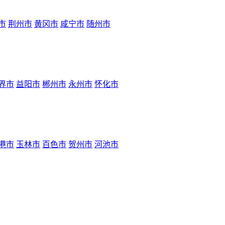
市
荆州市
黄冈市
咸宁市
随州市
界市
益阳市
郴州市
永州市
怀化市
港市
玉林市
百色市
贺州市
河池市