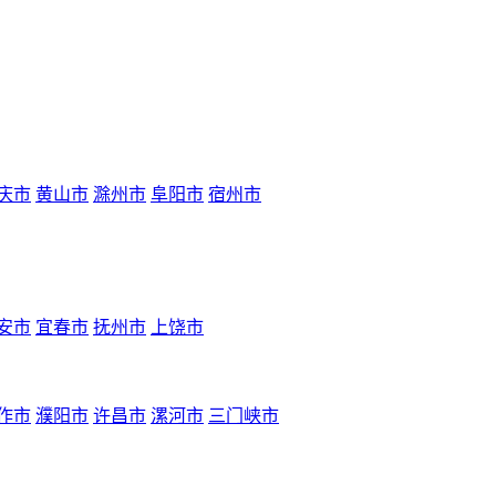
庆市
黄山市
滁州市
阜阳市
宿州市
安市
宜春市
抚州市
上饶市
作市
濮阳市
许昌市
漯河市
三门峡市